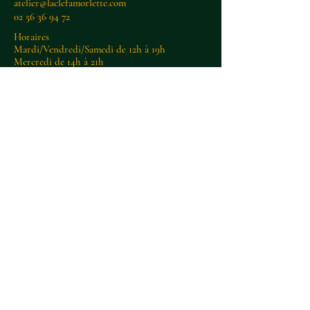
atelier@laclefamorlette.com
02 56 36 94 72
Horaires
Mardi/Vendredi/Samedi de 12h à 19h
Mercredi de 14h à 21h
Jeudi de 12h à 18h
La Clef à Morlette
27 place allende
29600 Morlaix